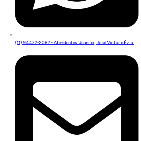
(11) 94432-2082 - Atendentes: Jennifer, José Victor e Évila.